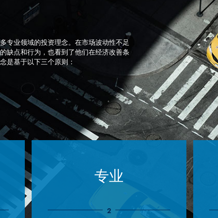
多专业领域的投资理念。在市场波动性不足
的缺点和行为，也看到了他们在经济改善条
念是基于以下三个原则：
专业