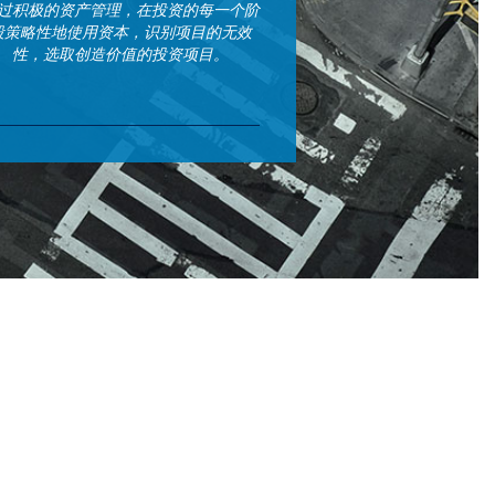
过积极的资产管理，在投资的每一个阶
段策略性地使用资本，识别项目的无效
性，选取创造价值的投资项目。