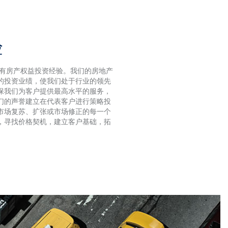
验
多年的私有房产权益投资经验。我们的房地产
的投资业绩，使我们处于行业的领先
保我们为客户提供最高水平的服务，
们的声誉建立在代表客户进行策略投
市场复苏、扩张或市场修正的每一个
，寻找价格契机，建立客户基础，拓