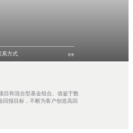
联系方式
登录
立项目和混合型基金组合。借鉴于数
险回报目标，不断为客户创造高回