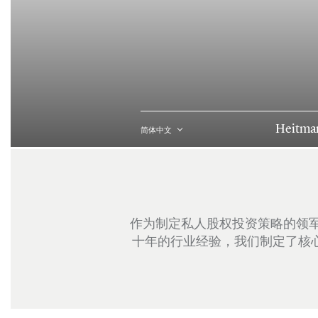
Heit
简体中文
作为制定私人股权投资策略的领军
十年的行业经验，我们制定了核