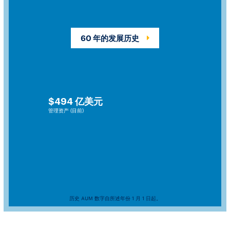
60 年的发展历史
公司起源
Heitman 成立于芝加哥，初期从事于代表保险公司、商业银行和
其他机构贷款人发行优先债券，参与债券投资的业务。
$494 亿美元
管理资产 (目前)
1
$
亿美元
管理资产达
历史 AUM 数字自所述年份 1 月 1 日起。