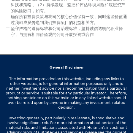
科技和策略，（2）持续发现、监控和评估环境风险和底层资产
的风险敞口，如有。
确保所有投资决策与我司的核心价值保持一致，同时这些价值通
过我司成员传递到我们投资项目的利益相关方。
坚守严格的道德标准和公司治理标准，坚持诚信透明的职业操
守，与拥有相同价值观的公司开展投资或合作
General Disclaimer
The information provided on this website, including any links to
other websites, is for general information purposes only and is
neither investment advice nor a recommendation that a particular
product or service is suitable for any particular investor. Therefore,
nothing contained on this website or in any linked website should
ever be relied upon by anyone in making any investment-related
decision.
Investing generally, particularly in real estate, is speculative and
involves significant risk. For more information about certain of the
material risks and limitations associated with Heitman’s investment
advisory products, strategies and services, please see the current